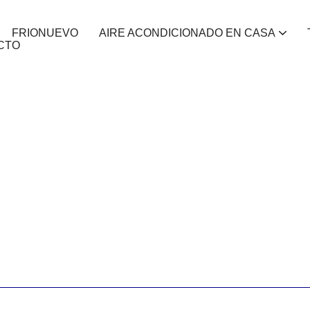
FRIONUEVO
AIRE ACONDICIONADO EN CASA
CTO
REPARACIÓN DE AIRES ACONDICIONADOS EN CÓRDOBA